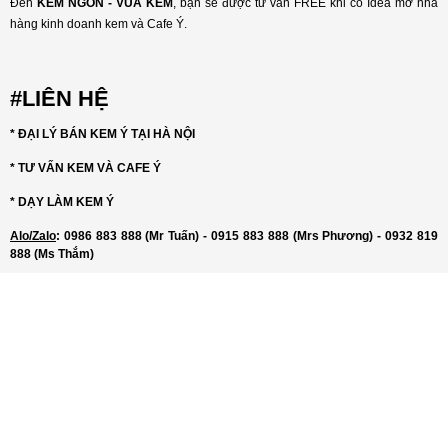
Đến
KEM NGON - VUA KEM
, bạn sẽ được từ vấn FREE khi có Idea mở nhà
hàng kinh doanh kem và Cafe Ý.
#LIÊN HỆ
* ĐẠI LÝ BÁN KEM Ý TẠI HÀ NỘI
* TƯ VẤN KEM VÀ CAFE Ý
* DẠY LÀM KEM Ý
Alo/Zalo
: 0986 883 888 (Mr Tuấn) - 0915 883 888 (Mrs Phương) - 0932 819
888 (Ms Thắm)