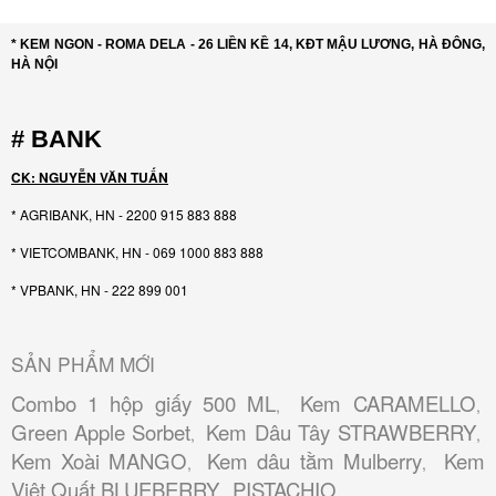
* KEM NGON - ROMA DELA - 26 LIỀN KỀ 14, KĐT MẬU LƯƠNG, HÀ ĐÔNG,
HÀ NỘI
# BANK
CK: NGUYỄN VĂN TUẤN
* AGRIBANK, HN - 2200 915 883 888
* VIETCOMBANK, HN - 069 1000 883 888
* VPBANK, HN - 222 899 001
SẢN PHẨM MỚI
Combo 1 hộp giấy 500 ML
Kem CARAMELLO
,
,
Green Apple Sorbet
Kem Dâu Tây STRAWBERRY
,
,
Kem Xoài MANGO
Kem dâu tằm Mulberry
Kem
,
,
Việt Quất BLUEBERRY
PISTACHIO
,
,