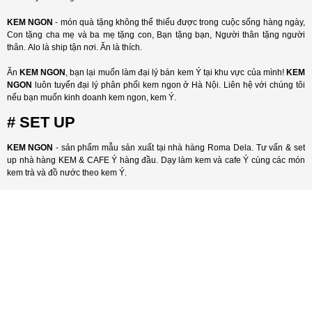
KEM NGON
- món quà tặng không thể thiếu được trong cuộc sống hàng ngày,
Con tặng cha mẹ và ba mẹ tặng con, Bạn tặng bạn, Người thân tặng người
thân. Alo là ship tận nơi. Ăn là thích.
Ăn
KEM NGON
, bạn lại muốn làm đại lý bán kem Ý tại khu vực của mình!
KEM
NGON
luôn tuyển đại lý phân phối kem ngon ở Hà Nội. Liên hệ với chúng tôi
nếu bạn muốn kinh doanh kem ngon, kem Ý.
# SET UP
KEM NGON
- sản phẩm mẫu sản xuất tại nhà hàng Roma Dela. Tư vấn & set
up nhà hàng KEM & CAFE Ý hàng đầu. Dạy làm kem và cafe Ý cùng các món
kem trà và đồ nước theo kem Ý.