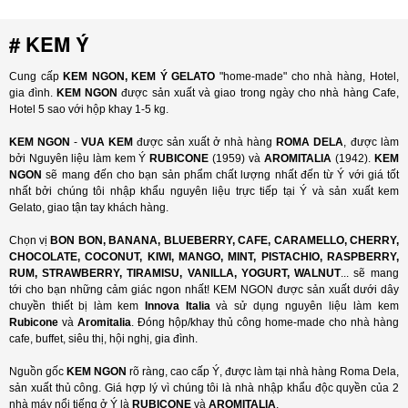
# KEM Ý
Cung cấp
KEM NGON, KEM Ý GELATO
"home-made" cho nhà hàng, Hotel,
gia đình.
KEM NGON
được sản xuất và giao trong ngày cho nhà hàng Cafe,
Hotel 5 sao với hộp khay 1-5 kg.
KEM NGON
-
VUA KEM
được sản xuất ở nhà hàng
ROMA DELA
, được làm
bởi Nguyên liệu làm kem Ý
RUBICONE
(1959) và
AROMITALIA
(1942).
KEM
NGON
sẽ mang đến cho bạn sản phẩm chất lượng nhất đến từ Ý với giá tốt
nhất bởi chúng tôi nhập khẩu nguyên liệu trực tiếp tại Ý và sản xuất kem
Gelato, giao tận tay khách hàng.
Chọn vị
BON BON, BANANA, BLUEBERRY, CAFE, CARAMELLO, CHERRY,
CHOCOLATE, COCONUT, KIWI, MANGO, MINT, PISTACHIO, RASPBERRY,
RUM, STRAWBERRY, TIRAMISU, VANILLA, YOGURT, WALNUT
...
sẽ mang
tới cho bạn những cảm giác ngon nhất! KEM NGON được sản xuất dưới dây
chuyền thiết bị làm kem
Innova Italia
và sử dụng nguyên liệu làm kem
Rubicone
và
Aromitalia
. Đóng hộp/khay thủ công home-made cho nhà hàng
cafe, buffet, siêu thị, hội nghị, gia đình.
Nguồn gốc
KEM NGON
rõ ràng, cao cấp Ý, được làm tại nhà hàng Roma Dela,
sản xuất thủ công. Giá hợp lý vì chúng tôi là nhà nhập khẩu độc quyền của 2
nhà máy nổi tiếng ở Ý là
RUBICONE
và
AROMITALIA
.