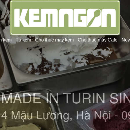
m kem
Tủ kem
Cho thuê máy kem
Cho thuê máy Cafe
Ne
KEM NGON - KEM Ý
14 Mậu Lương, Hà Nội - 