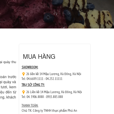
MUA HÀNG
ại quày thu
SHOWROOM:
26 liền kề 14 Mậu Lương, Hà Đông, Hà Nội
toán trước
Tel: 04.6689.1111 - 04.232.11111
ại quày và
TRỤ SỞ CÔNG TY:
 tươi, kem
iệu đến từ
26 Liền kề 14 Mậu Lương, Hà Đông, Hà Nội
àng, khách
Tel: 04. 3906.8888 - 0915.883.888
THANH TOÁN:
Chủ TK: Công ty TNHH thực phẩm Phú An