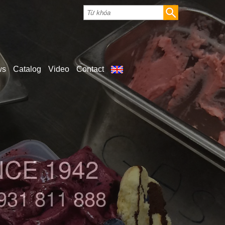
ws
Catalog
Video
Contact
 TẠI HÀ NỘI
0931 811 888