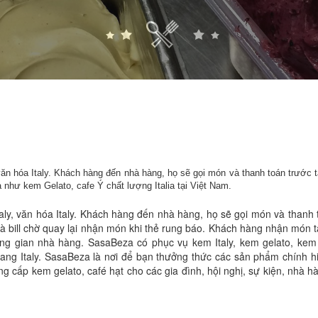
văn hóa Italy. Khách hàng đến nhà hàng, họ sẽ gọi món và thanh toán trước t
như kem Gelato, cafe Ý chất lượng Italia tại Việt Nam.
aly, văn hóa Italy. Khách hàng đến nhà hàng, họ sẽ gọi món và thanh 
à bill chờ quay lại nhận món khi thẻ rung báo. Khách hàng nhận món t
ng gian nhà hàng. SasaBeza có phục vụ kem Italy, kem gelato, kem
 vang Italy. SasaBeza là nơi để bạn thưởng thức các sản phẩm chính h
g cấp kem gelato, café hạt cho các gia đình, hội nghị, sự kiện, nhà h