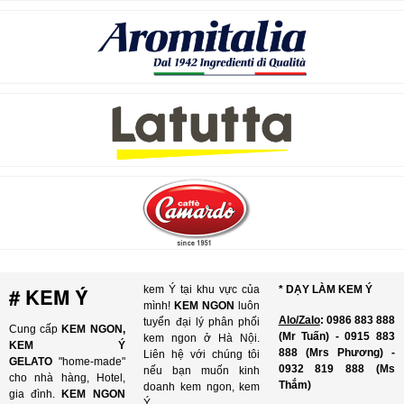
# KEM Ý
kem Ý tại khu vực của
* DẠY LÀM KEM Ý
mình!
KEM NGON
luôn
Alo/Zalo
: 0986 883 888
tuyển đại lý phân phối
Cung cấp
KEM NGON,
(Mr Tuấn) - 0915 883
kem ngon ở Hà Nội.
KEM Ý
888 (Mrs Phương) -
Liên hệ với chúng tôi
GELATO
"home-made"
0932 819 888 (Ms
nếu bạn muốn kinh
cho nhà hàng, Hotel,
Thắm)
doanh kem ngon, kem
gia đình.
KEM NGON
Ý.