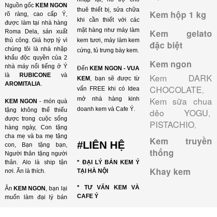
Nguồn gốc
KEM NGON
thuê thiết bị, sửa chữa
Kem hộp 1 kg
rõ ràng, cao cấp Ý,
khi cần thiết với các
được làm tại nhà hàng
mặt hàng như máy làm
Kem gelato
Roma Dela, sản xuất
thủ công. Giá hợp lý vì
kem tươi, máy làm kem
đặc biệt
chúng tôi là nhà nhập
cứng, tủ trưng bày kem.
khẩu độc quyền của 2
Kem ngon
nhà máy nổi tiếng ở Ý
Đến
KEM NGON - VUA
là
RUBICONE
và
Kem DARK
KEM
, bạn sẽ được từ
AROMITALIA
.
CHOCOLATE
vấn FREE khi có Idea
,
Kem sữa chua
mở nhà hàng kinh
KEM NGON
- món quà
doanh kem và Cafe Ý.
tặng không thể thiếu
dẻo YOGU
,
được trong cuộc sống
PISTACHIO
,
hàng ngày, Con tặng
cha mẹ và ba mẹ tặng
Kem truyền
#LIÊN HỆ
con, Bạn tặng bạn,
thống
Người thân tặng người
thân. Alo là ship tận
* ĐẠI LÝ BÁN KEM Ý
Khay kem
nơi. Ăn là thích.
TẠI HÀ NỘI
* TƯ VẤN KEM VÀ
Ăn
KEM NGON
, bạn lại
CAFE Ý
muốn làm đại lý bán