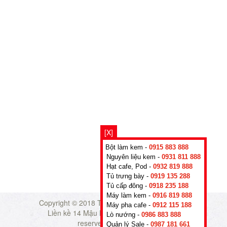
[X]
Bột làm kem -
0915 883 888
Nguyên liệu kem -
0931 811 888
Hạt cafe, Pod -
0932 819 888
Tủ trưng bày -
0919 135 288
Tủ cấp đông -
0918 235 188
Máy làm kem -
0916 819 888
Copyright © 2018
TADAVINA CO., LTD - Số 26
Máy pha cafe -
0912 115 188
Liền kề 14 Mậu Lương, Hà Nội
- All rights
Lò nướng -
0986 883 888
reserved.
kemngon.vn
Quản lý Sale -
0987 181 661