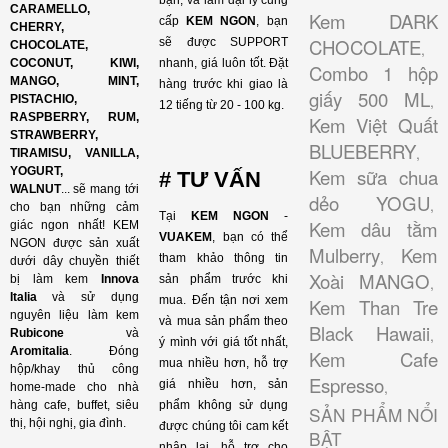
bạn, và làm đại lý cung
CARAMELLO,
Kem DARK
cấp
KEM NGON
, bạn
CHERRY,
CHOCOLATE
sẽ được SUPPORT
CHOCOLATE,
,
COCONUT, KIWI,
nhanh, giá luôn tốt. Đặt
Combo 1 hộp
MANGO, MINT,
hàng trước khi giao là
giấy 500 ML
,
PISTACHIO,
12 tiếng từ 20 - 100 kg.
RASPBERRY, RUM,
Kem Việt Quất
STRAWBERRY,
BLUEBERRY
,
TIRAMISU, VANILLA,
YOGURT,
Kem sữa chua
# TƯ VẤN
WALNUT
...
sẽ mang tới
dẻo YOGU
,
cho bạn những cảm
Tại
KEM NGON
-
Kem dâu tằm
giác ngon nhất! KEM
VUAKEM
, bạn có thể
NGON được sản xuất
Mulberry
Kem
,
tham khảo thông tin
dưới dây chuyền thiết
Xoài MANGO
bị làm kem
Innova
sản phẩm trước khi
,
Italia
và sử dụng
mua. Đến tận nơi xem
Kem Than Tre
nguyên liệu làm kem
và mua sản phẩm theo
Black Hawaii
,
Rubicone
và
ý mình với giá tốt nhất,
Aromitalia
. Đóng
Kem Cafe
mua nhiều hơn, hỗ trợ
hộp/khay thủ công
Espresso
giá nhiều hơn, sản
,
home-made cho nhà
hàng cafe, buffet, siêu
phẩm không sử dụng
SẢN PHẨM NỔI
thị, hội nghị, gia đình.
được chúng tôi cam kết
BẬT
nhập lại, hỗ trợ cho