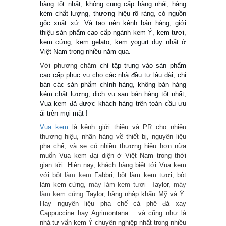
hàng tốt nhất, không cung cấp hàng nhái, hàng
kém chất lượng, thương hiệu rõ ràng, có nguồn
gốc xuất xứ. Và tạo nên kênh bán hàng, giới
thiệu sản phẩm cao cấp ngành kem Ý, kem tươi,
kem cứng, kem gelato, kem yogurt duy nhất ở
Việt Nam trong nhiều năm qua.
Với phương châm
chỉ tập trung vào sản phẩm
cao cấp phục vụ cho các nhà đầu tư lâu dài, chỉ
bán các sản phẩm chính hàng, không bán hàng
kém chất lượng, dịch vụ sau bán hàng tốt nhất,
Vua kem đã được khách hàng trên toàn cầu ưu
ái trên mọi mặt !
Vua kem
là kênh giới thiệu và PR cho nhiều
thương hiệu, nhãn hàng về thiết bị, nguyên liệu
pha chế, và se có nhiều thương hiệu hơn nữa
muốn Vua kem đại diện ở Việt Nam trong thời
gian tới. Hiện nay, khách hàng biết tới Vua kem
với
bột làm kem
Fabbri, bột làm kem tươi, bột
làm kem cứng,
máy làm kem tươi
Taylor,
máy
làm kem cứng
Taylor, hàng nhập khẩu Mỹ và Ý.
Hay nguyên liệu pha chế cà phê đá xay
Cappuccine hay Agrimontana… và cũng như là
nhà tư vấn kem Ý chuyên nghiệp nhất trong nhiều