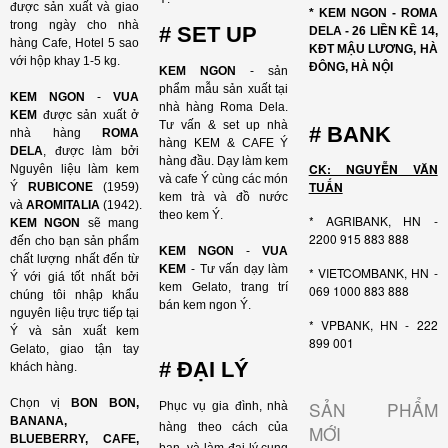
được sản xuất và giao
* KEM NGON - ROMA
trong ngày cho nhà
# SET UP
DELA - 26 LIỀN KỀ 14,
hàng Cafe, Hotel 5 sao
KĐT MẬU LƯƠNG, HÀ
với hộp khay 1-5 kg.
ĐÔNG, HÀ NỘI
KEM NGON
- sản
phẩm mẫu sản xuất tại
KEM NGON
-
VUA
nhà hàng Roma Dela.
KEM
được sản xuất ở
Tư vấn & set up nhà
# BANK
nhà hàng
ROMA
hàng KEM & CAFE Ý
DELA
, được làm bởi
hàng đầu. Dạy làm kem
CK: NGUYỄN VĂN
Nguyên liệu làm kem
và cafe Ý cùng các món
TUẤN
Ý
RUBICONE
(1959)
kem trà và đồ nước
và
AROMITALIA
(1942).
theo kem Ý.
* AGRIBANK, HN -
KEM NGON
sẽ mang
2200 915 883 888
đến cho bạn sản phẩm
KEM NGON
-
VUA
chất lượng nhất đến từ
KEM
- Tư vấn dạy làm
* VIETCOMBANK, HN -
Ý với giá tốt nhất bởi
kem Gelato, trang trí
069 1000 883 888
chúng tôi nhập khẩu
bán kem ngon Ý.
nguyên liệu trực tiếp tại
* VPBANK, HN - 222
Ý và sản xuất kem
899 001
Gelato, giao tận tay
# ĐẠI LÝ
khách hàng.
Chọn vị
BON BON,
SẢN PHẨM
Phục vụ gia đình, nhà
BANANA,
hàng theo cách của
MỚI
BLUEBERRY, CAFE,