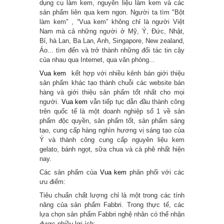
dụng cụ làm kem, nguyên liệu làm kem và các
sản phẩm liên qua kem ngon. Người ta tìm "Bột
làm kem" , “Vua kem” không chỉ là người Việt
Nam mà cả những người ở Mỹ, Ý, Đức, Nhật,
Bỉ, hà Lan, Ba Lan, Anh, Singapore, New zealand,
Áo... tìm đến và trở thành những đối tác tin cậy
của nhau qua Internet, qua văn phòng...
Vua kem
kết hợp với nhiều kênh bán giới thiệu
sản phẩm khác tạo thành chuỗi các website bán
hàng và giới thiệu sản phẩm tốt nhất cho mọi
người.
Vua kem
vẫn tiếp tục dẫn đầu thành công
trên quốc tế là một doanh nghiệp số 1 về sản
phẩm độc quyền, sản phẩm tốt, sản phẩm sáng
tạo, cung cấp hàng nghìn hương vị sáng tạo của
Ý và thành công cung cấp nguyên liệu kem
gelato, bánh ngọt, sữa chua và cà phê nhất hiện
nay.
Các sản phẩm của
Vua kem
phân phối với các
ưu điểm:
Tiêu chuẩn chất lượng chỉ là một trong các tính
năng của sản phẩm Fabbri. Trong thực tế, các
lựa chọn sản phẩm Fabbri nghệ nhân có thể nhận
được nhiều lợi ích: