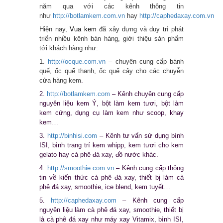
năm qua với các kênh thông tin
như
http://botlamkem.com.vn
hay
http://caphedaxay.com.vn
Hiện nay,
Vua kem
đã xây dựng và duy trì phát
triển nhiều kênh bán hàng, giới thiệu sản phẩm
tới khách hàng như:
1.
http://ocque.com.vn
– chuyên cung cấp bánh
quế, ốc quế thanh, ốc quế cây cho các chuyễn
cửa hàng kem
.
2.
http://botlamkem.com
– Kênh chuyên cung cấp
nguyên liệu kem Ý, bột làm kem tươi, bột làm
kem cứng, dụng cụ làm kem như scoop, khay
kem…
3.
http://binhisi.com
– Kênh tư vấn sử dụng bình
ISI, bình trang trí kem whipp, kem tươi cho kem
gelato hay cà phê đá xay, đồ nước khác.
4.
http://smoothie.com.vn
– Kênh cung cấp thông
tin về kiến thức cà phê đá xay, thiết bị làm cà
phê đá xay, smoothie, ice blend, kem tuyết…
5.
http://caphedaxay.com
– Kênh cung cấp
nguyên liệu làm cà phê đá xay, smoothie, thiết bị
là cà phê đá xay như máy xay Vitamix, bình ISI,