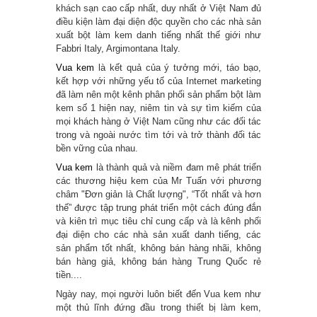
khách sạn cao cấp nhất, duy nhất ở Việt Nam đủ
điều kiện làm đại diện độc quyền cho các nhà sản
xuất bột làm kem danh tiếng nhất thế giới như
Fabbri Italy, Argimontana Italy.
Vua kem
là kết quả của ý tưởng mới, táo bạo,
kết hợp với những yếu tố của Internet marketing
đã làm nên một kênh phân phối sản phẩm bột làm
kem số 1 hiện nay, niêm tin và sự tìm kiếm của
mọi khách hàng ở Việt Nam cũng như các đối tác
trong và ngoài nước tìm tới và trở thành đối tác
bền vững của nhau.
Vua kem
là thành quả và niềm đam mê phát triển
các thương hiệu kem của Mr Tuấn với phương
châm "Đơn giản là Chất lượng", “Tốt nhất và hơn
thế” được tập trung phát triển một cách đúng đắn
và kiên trì mục tiêu chỉ cung cấp và là kênh phối
đại diện cho các nhà sản xuất danh tiếng, các
sản phẩm tốt nhất, không bán hàng nhãi, không
bán hàng giả, không bán hàng Trung Quốc rẻ
tiền....
Ngày nay, mọi người luôn biết đến Vua kem như
một thủ lĩnh đứng đầu trong thiết bị làm kem,