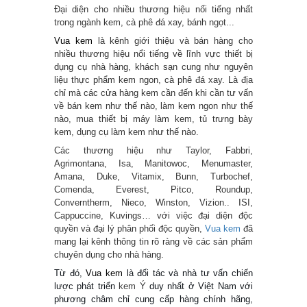
Đại diện cho nhiều thương hiệu nổi tiếng nhất
trong ngành kem, cà phê đá xay, bánh ngọt...
Vua kem
là kênh giới thiệu và bán hàng cho
nhiều thương hiệu nổi tiếng về lĩnh vực thiết bị
dụng cụ nhà hàng, khách sạn cung như nguyên
liệu thực phẩm kem ngon, cà phê đá xay. Là địa
chỉ mà các cửa hàng kem cần đến khi cần tư vấn
về bán kem như thế nào, làm kem ngon như thế
nào, mua thiết bị máy làm kem, tủ trưng bày
kem, dụng cụ làm kem như thế nào.
Các thương hiệu như Taylor, Fabbri,
Agrimontana, Isa, Manitowoc, Menumaster,
Amana, Duke, Vitamix, Bunn, Turbochef,
Comenda, Everest, Pitco, Roundup,
Converntherm, Nieco, Winston, Vizion.. ISI,
Cappuccine, Kuvings… với việc đại diện độc
quyền và đại lý phân phối độc quyền,
Vua kem
đã
mang lại kênh thông tin rõ ràng về các sản phẩm
chuyên dụng cho nhà hàng.
Từ đó,
Vua kem
là đối tác và nhà tư vấn chiến
lược phát triển
kem Ý
duy nhất ở Việt Nam với
phương châm chỉ cung cấp hàng chính hãng,